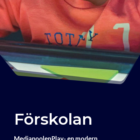
Förskolan
MediapoolenPlay- en modern