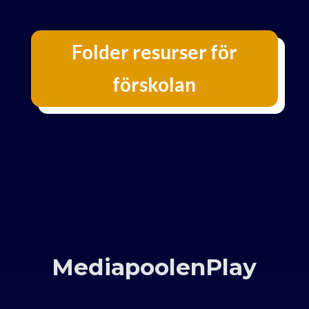
Folder resurser för
förskolan
MediapoolenPlay